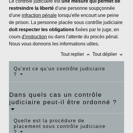
Le contrôle judiciaire est
une mesure qui permet de
restreindre la liberté
d'une personne soupçonnée
d'une
infraction pénale
lorsqu'elle encourt une peine
de prison. La personne placée sous contrôle judiciaire
doit respecter les obligations
fixées par le juge,
en
cours
d'instruction
ou dans l'attente du procès pénal.
Nous vous donnons les informations utiles.
keyboard_arrow_up
keyboard_arrow_down
Tout replier
Tout déplier
Qu'est ce qu'un contrôle judiciaire
?
Dans quels cas un contrôle
judiciaire peut-il être ordonné ?
Quelle est la procédure de
placement sous contrôle judiciaire
?