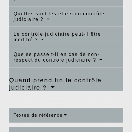
Quelles sont les effets du contrôle
judiciaire ?
Le contrôle judiciaire peut-il être
modifié ?
Que se passe t-il en cas de non-
respect du contrôle judiciaire ?
Quand prend fin le contrôle
judiciaire ?
Textes de référence