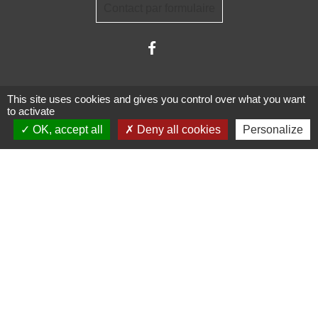
Contact par formulaire
This site uses cookies and gives you control over what you want
to activate
OK, accept all
Deny all cookies
Personalize
Administrations
partenaires
Communauté d'Agglomération ARLYSERE
Préfecture de la Savoie
Conseil Départemental de la Savoie
Région auvergne Rhône-Alpes