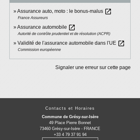
open_in_new
Assurance auto, moto : le bonus-malus
France Assureurs
open_in_new
Assurance automobile
Autorité de contrôle prudentiel et de résolution (ACPR)
open_in_new
Validité de l'assurance automobile dans l'UE
Commission européenne
Signaler une erreur sur cette page
Contacts et Horaires
Commune de Grésy-sur-Isère
49 Place Pierre Bonnet
73460 Grésy-sur-Isère - FRANCE
+33 4 79 37 91 94