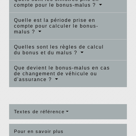
compte pour le bonus-malus ?
Quelle est la période prise en
compte pour calculer le bonus-
malus ?
Quelles sont les règles de calcul
du bonus et du malus ?
Que devient le bonus-malus en cas
de changement de véhicule ou
d'assurance ?
Textes de référence
Pour en savoir plus