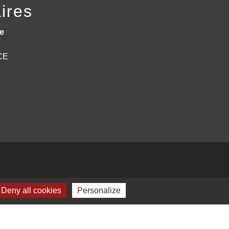
ires
e
NCE
Deny all cookies
Personalize