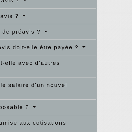
éavis ?
éavis ?
e de préavis ?
vis doit-elle être payée ?
-elle avec d'autres
le salaire d'un nouvel
mposable ?
umise aux cotisations