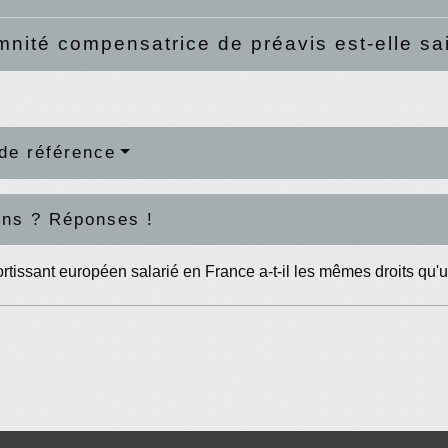
mnité compensatrice de préavis est-elle sa
de référence
ons ? Réponses !
rtissant européen salarié en France a-t-il les mêmes droits qu'u