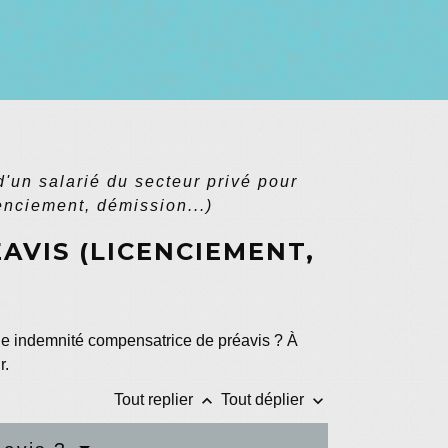
'un salarié du secteur privé pour
enciement, démission...)
AVIS (LICENCIEMENT,
'une indemnité compensatrice de préavis ? À
r.
keyboard_arrow_up
keyboard_arrow_down
Tout replier
Tout déplier