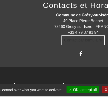
Contacts et Hora
Commune de Grésy-sur-Isèr
49 Place Pierre Bonnet
73460 Grésy-sur-Isère - FRA
+33 4 79 37 91 94
Contact par formulaire
trations partenaires
 control over what you want to activate
OK, accept all
auté d'Agglomération ARLYSERE
de la Savoie