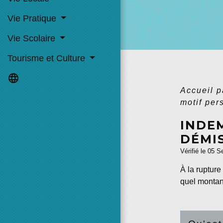
Vie Pratique
Vie Scolaire
Tourisme et Culture
language
Accueil p
motif pe
INDE
DÉMIS
Vérifié le 05 S
À la rupture
quel montant