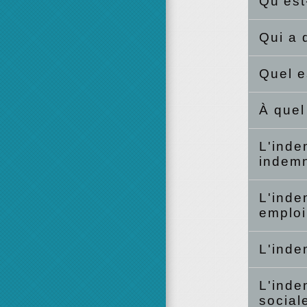
Qu'est
Qui a 
Quel e
À quel
L'inde
indem
L'inde
emplo
L'inde
L'inde
social