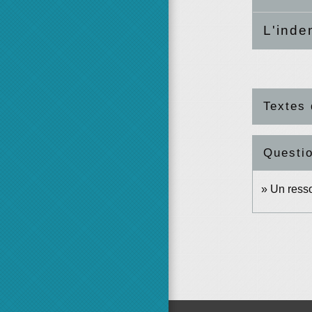
L'inde
Textes 
Questi
Un resso