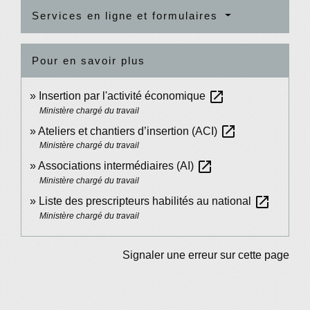
Services en ligne et formulaires
Pour en savoir plus
open_in_new
Insertion par l'activité économique
Ministère chargé du travail
open_in_new
Ateliers et chantiers d’insertion (ACI)
Ministère chargé du travail
open_in_new
Associations intermédiaires (AI)
Ministère chargé du travail
open_in_new
Liste des prescripteurs habilités au national
Ministère chargé du travail
Signaler une erreur sur cette page