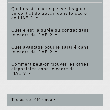
Quelles structures peuvent signer
un contrat de travail dans le cadre
de l'IAE ?
Quelle est la durée du contrat dans
le cadre de l'IAE ?
Quel avantage pour le salarié dans
le cadre de l'IAE ?
Comment peut-on trouver les offres
disponibles dans le cadre de
l'IAE ?
Textes de référence