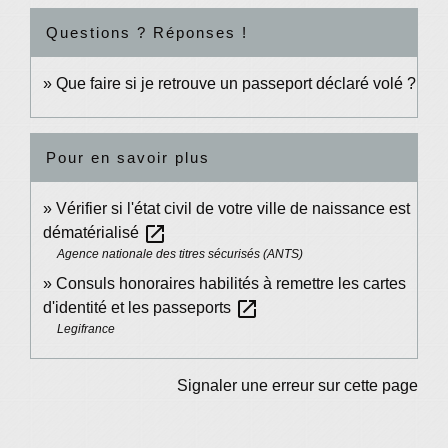
Questions ? Réponses !
Que faire si je retrouve un passeport déclaré volé ?
Pour en savoir plus
Vérifier si l'état civil de votre ville de naissance est
open_in_new
dématérialisé
Agence nationale des titres sécurisés (ANTS)
Consuls honoraires habilités à remettre les cartes
open_in_new
d'identité et les passeports
Legifrance
Signaler une erreur sur cette page