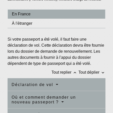
En France
À l'étranger
Si votre passeport a été volé, il faut faire une
déclaration de vol. Cette déclaration devra être fournie
lors du dossier de demande de renouvellement. Les
autres documents à fournir à l'appui du dossier
dépendent de type de passeport qui a été volé.
keyboard_arrow_up
keyboard_arrow_down
Tout replier
Tout déplier
Déclaration de vol
Où et comment demander un
nouveau passeport ?