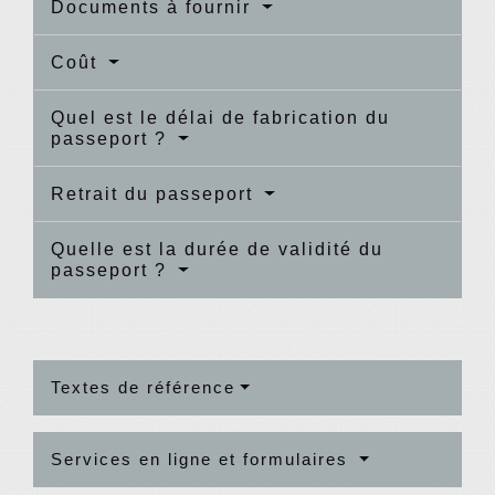
Documents à fournir
Coût
Quel est le délai de fabrication du
passeport ?
Retrait du passeport
Quelle est la durée de validité du
passeport ?
Textes de référence
Services en ligne et formulaires