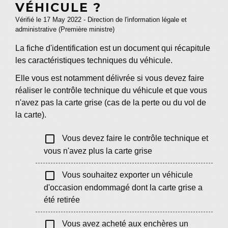
VÉHICULE ?
Vérifié le 17 May 2022 - Direction de l'information légale et
administrative (Première ministre)
La fiche d'identification est un document qui récapitule
les caractéristiques techniques du véhicule.
Elle vous est notamment délivrée si vous devez faire
réaliser le contrôle technique du véhicule et que vous
n'avez pas la carte grise (cas de la perte ou du vol de
la carte).
check_box_outline_blank
Vous devez faire le contrôle technique et
vous n'avez plus la carte grise
check_box_outline_blank
Vous souhaitez exporter un véhicule
d'occasion endommagé dont la carte grise a
été retirée
check_box_outline_blank
Vous avez acheté aux enchères un