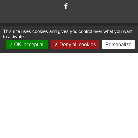
This site uses cookies and gives you control over what you want
to activate
OK, accept all
Deny all cookies
Personalize
Administrations
partenaires
Communauté d'Agglomération ARLYSERE
Préfecture de la Savoie
Conseil Départemental de la Savoie
Région auvergne Rhône-Alpes
Mentions légales
-
Politique de confidentialité
-