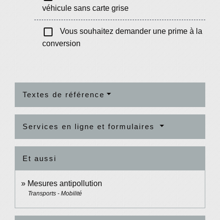
véhicule sans carte grise
check_box_outline_blank
Vous souhaitez demander une prime à la
conversion
Textes de référence
Services en ligne et formulaires
Et aussi
Mesures antipollution
Transports - Mobilité