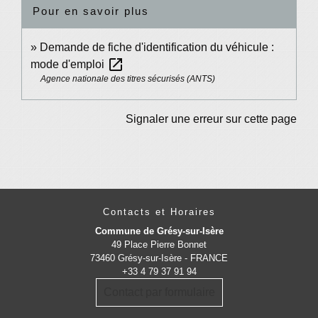
Pour en savoir plus
Demande de fiche d'identification du véhicule :
open_in_new
mode d'emploi
Agence nationale des titres sécurisés (ANTS)
Signaler une erreur sur cette page
Contacts et Horaires
Commune de Grésy-sur-Isère
49 Place Pierre Bonnet
73460 Grésy-sur-Isère - FRANCE
+33 4 79 37 91 94
Contact par formulaire