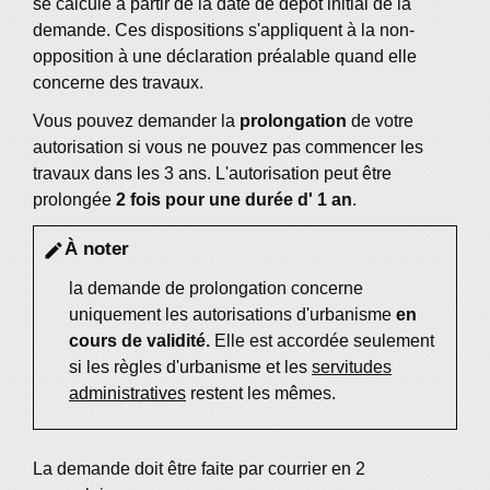
se calcule à partir de la date de dépôt initial de la
demande. Ces dispositions s'appliquent à la non-
opposition à une déclaration préalable quand elle
concerne des travaux.
Vous pouvez demander la
prolongation
de votre
autorisation si vous ne pouvez pas commencer les
travaux dans les 3 ans. L'autorisation peut être
prolongée
2 fois pour une durée d' 1 an
.
À noter
edit
la demande de prolongation concerne
uniquement les autorisations d'urbanisme
en
cours de validité.
Elle est accordée seulement
si les règles d'urbanisme et les
servitudes
administratives
restent les mêmes.
La demande doit être faite par courrier en 2