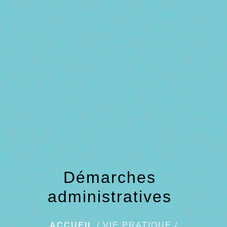
menu
Démarches
administratives
ACCUEIL
/
VIE PRATIQUE
/