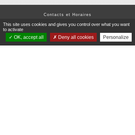
Contacts et Horaires
Commune de Grésy-sur-Isère
This site uses cookies and gives you control over what you want
49 Place Pierre Bonnet
to activate
73460 Grésy-sur-Isère - FRANCE
OK, accept all
Deny all cookies
Personalize
+33 4 79 37 91 94
Contact par formulaire
Administrations
partenaires
Communauté d'Agglomération ARLYSERE