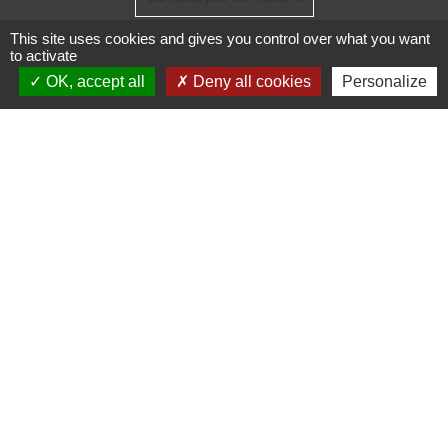
This site uses cookies and gives you control over what you want
to activate
OK, accept all
Deny all cookies
Personalize
Administrations
partenaires
Communauté d'Agglomération ARLYSERE
Préfecture de la Savoie
Conseil Départemental de la Savoie
Région auvergne Rhône-Alpes