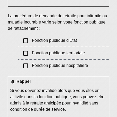
La procédure de demande de retraite pour infirmité ou
maladie incurable varie selon votre fonction publique
de rattachement :
check_box_outline_blank
Fonction publique d'État
check_box_outline_blank
Fonction publique territoriale
check_box_outline_blank
Fonction publique hospitalière
notification_important
Rappel
Si vous devenez invalide alors que vous êtes en
activité dans la fonction publique, vous pouvez être
admis à la
retraite anticipée pour invalidité
sans
condition de durée de service.