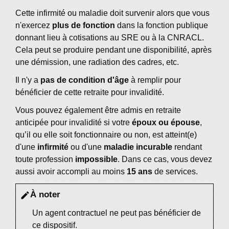
Cette infirmité ou maladie doit survenir alors que vous
n'exercez
plus de fonction
dans la fonction publique
donnant lieu à cotisations au SRE ou à la CNRACL.
Cela peut se produire pendant une disponibilité, après
une démission, une radiation des cadres, etc.
Il n'y a
pas de condition d'âge
à remplir pour
bénéficier de cette retraite pour invalidité.
Vous pouvez également être admis en retraite
anticipée pour invalidité si votre
époux ou épouse
,
qu’il ou elle soit fonctionnaire ou non, est atteint(e)
d'une
infirmité
ou d'une
maladie incurable
rendant
toute profession
impossible
. Dans ce cas, vous devez
aussi avoir accompli au moins
15 ans
de services.
À noter
edit
Un agent contractuel ne peut pas bénéficier de
ce dispositif.