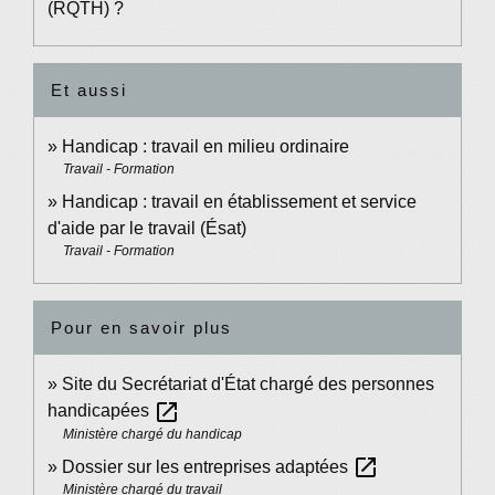
(RQTH) ?
Et aussi
Handicap : travail en milieu ordinaire
Travail - Formation
Handicap : travail en établissement et service
d'aide par le travail (Ésat)
Travail - Formation
Pour en savoir plus
Site du Secrétariat d'État chargé des personnes
open_in_new
handicapées
Ministère chargé du handicap
open_in_new
Dossier sur les entreprises adaptées
Ministère chargé du travail