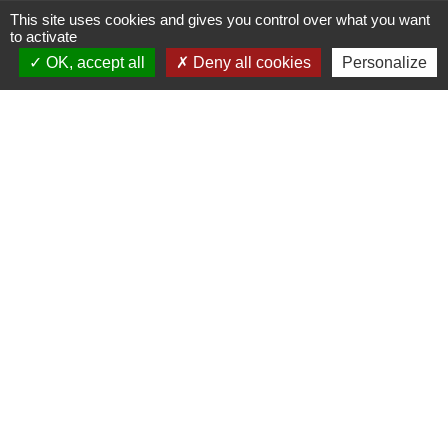
This site uses cookies and gives you control over what you want
to activate
OK, accept all
Deny all cookies
Personalize
Administrations
partenaires
Communauté d'Agglomération ARLYSERE
Préfecture de la Savoie
Conseil Départemental de la Savoie
Région auvergne Rhône-Alpes
Mentions légales
-
Politique de confidentialité
-