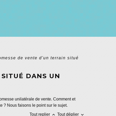
omesse de vente d'un terrain situé
 SITUÉ DANS UN
 promesse unilatérale de vente. Comment et
e ? Nous faisons le point sur le sujet.
keyboard_arrow_up
keyboard_arrow_down
Tout replier
Tout déplier