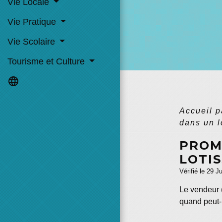
Vie Locale
Vie Pratique
Vie Scolaire
Tourisme et Culture
language
Accueil p
dans un l
PROM
LOTI
Vérifié le 29 J
Le vendeur (
quand peut-i