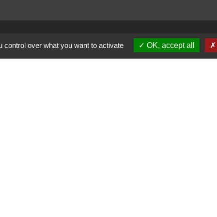
 control over what you want to activate
OK, accept all
trations partenaires
auté d'Agglomération ARLYSERE
de la Savoie
partemental de la Savoie
 auvergne Rhône-Alpes
entions légales
-
Politique de confidentialité
-
Accessibilité
-
Site créé en partenariat avec Réseau d