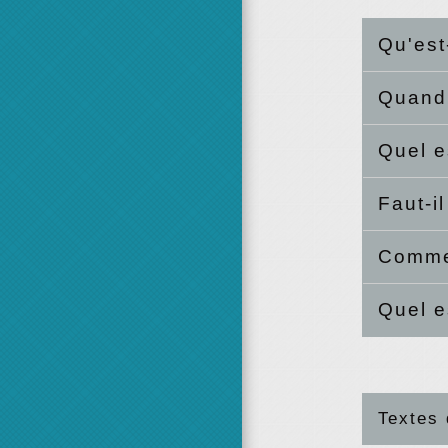
Qu'est
Quand 
Quel e
Faut-i
Commen
Quel e
Textes 