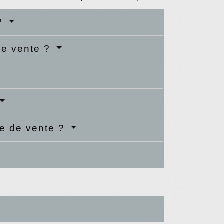
 ?
de vente ?
le de vente ?