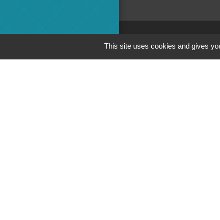
This site uses cookies and gives you
Adminis
Commun
Préfecture 
Conseil Dé
Région
M