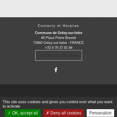
Contacts et Horaires
Commune de Grésy-sur-Isère
49 Place Pierre Bonnet
73460 Grésy-sur-Isère - FRANCE
+33 4 79 37 91 94
Contact par formulaire
This site uses cookies and gives you control over what you want
Administrations
to activate
partenaires
OK, accept all
Deny all cookies
Personalize