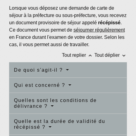
Lorsque vous déposez une demande de carte de
séjour à la préfecture ou sous-préfecture, vous recevez
un document provisoire de séjour appelé
récépissé
.
Ce document vous permet de
séjourner régulièrement
en France durant l'examen de votre dossier. Selon les
cas, il vous permet aussi de travailler.
keyboard_arrow_up
keyboard_arrow_down
Tout replier
Tout déplier
De quoi s'agit-il ?
Qui est concerné ?
Quelles sont les conditions de
délivrance ?
Quelle est la durée de validité du
récépissé ?