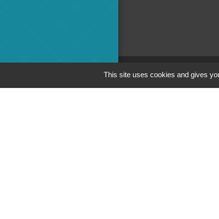
This site uses cookies and gives you
Adminis
Commun
Préfecture 
Conseil Dé
Région
M