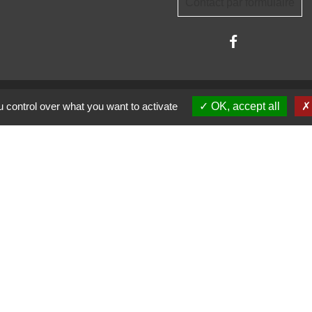
Contact par formulaire
 control over what you want to activate
OK, accept all
trations partenaires
auté d'Agglomération ARLYSERE
de la Savoie
partemental de la Savoie
 auvergne Rhône-Alpes
entions légales
-
Politique de confidentialité
-
Accessibilité
-