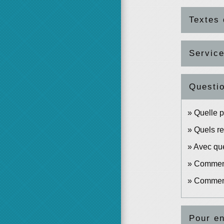
Textes 
Service
Questi
Quelle p
Quels re
Avec que
Comment 
Comment
Pour en