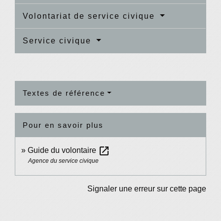
Volontariat de service civique
Service civique
Textes de référence
Pour en savoir plus
open_in_new
Guide du volontaire
Agence du service civique
Signaler une erreur sur cette page