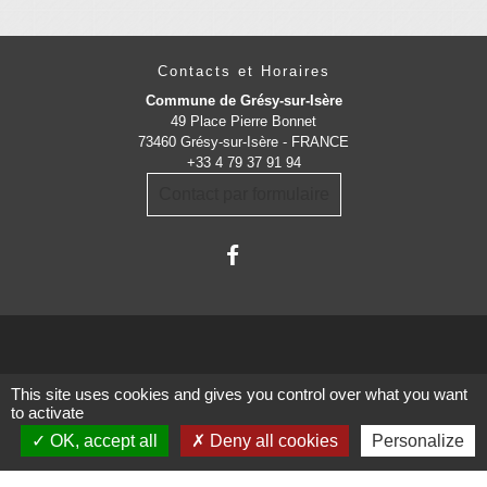
Contacts et Horaires
Commune de Grésy-sur-Isère
49 Place Pierre Bonnet
73460 Grésy-sur-Isère - FRANCE
+33 4 79 37 91 94
Contact par formulaire
Administrations
This site uses cookies and gives you control over what you want
to activate
partenaires
OK, accept all
Deny all cookies
Personalize