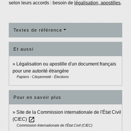
selon leurs accords : besoin de
légalisation, apostilles
.
Textes de référence
Et aussi
Légalisation ou apostille d'un document français
pour une autorité étrangère
Papiers - Citoyenneté - Élections
Pour en savoir plus
Site de la Commission internationale de l'État Civil
open_in_new
(CIEC)
Commission Internationale de l'État Civil (CIEC)