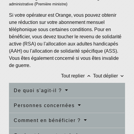
administrative (Première ministre)
Si votre opérateur est Orange, vous pouvez obtenir
une réduction sur votre abonnement mensuel
téléphonique sous certaines conditions. Pour en
bénéficier, vous devez toucher le revenu de solidarité
active (RSA) ou l'allocation aux adultes handicapés
(AAH) ou l'allocation de solidarité spécifique (ASS).
Vous êtes également concerné si vous êtes invalide
de guerre.
keyboard_arrow_up
keyboard_arrow_down
Tout replier
Tout déplier
De quoi s'agit-il ?
Personnes concernées
Comment en bénéficier ?