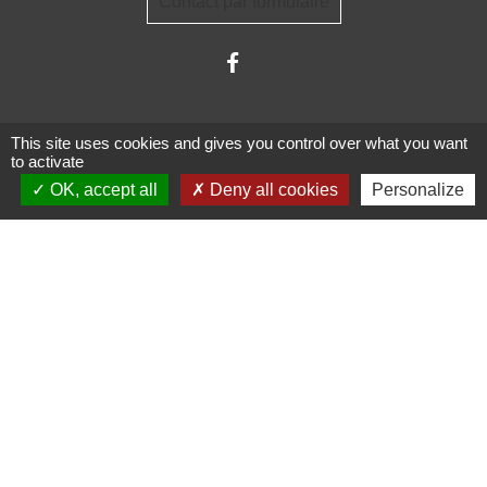
Contact par formulaire
This site uses cookies and gives you control over what you want
to activate
OK, accept all
Deny all cookies
Personalize
Administrations
partenaires
Communauté d'Agglomération ARLYSERE
Préfecture de la Savoie
Conseil Départemental de la Savoie
Région auvergne Rhône-Alpes