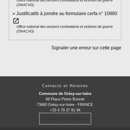
Office national des anciens combattants et victimes de guerre
(ONACVG)
Justificatifs à joindre au formulaire cerfa n° 10860
open_in_new
Office national des anciens combattants et victimes de guerre
(ONACVG)
Signaler une erreur sur cette page
Contacts et Horaires
Commune de Grésy-sur-Isère
49 Place Pierre Bonnet
73460 Grésy-sur-Isère - FRANCE
+33 4 79 37 91 94
Contact par formulaire