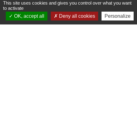
This site uses cookies and gives you control over what you want
to activate
OK, accept all
Deny all cookies
Personalize
Administrations
partenaires
Communauté d'Agglomération ARLYSERE
Préfecture de la Savoie
Conseil Départemental de la Savoie
Région auvergne Rhône-Alpes
Mentions légales
-
Politique de confidentialité
-
Accessibilité
-
Plan du site
-
Gestion des cookies