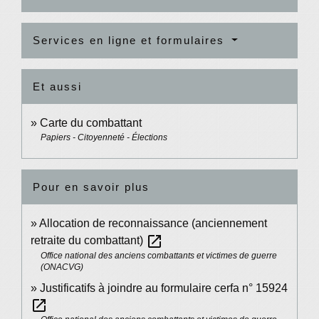
Services en ligne et formulaires
Et aussi
Carte du combattant
Papiers - Citoyenneté - Élections
Pour en savoir plus
Allocation de reconnaissance (anciennement
open_in_new
retraite du combattant)
Office national des anciens combattants et victimes de guerre
(ONACVG)
Justificatifs à joindre au formulaire cerfa n° 15924
open_in_new