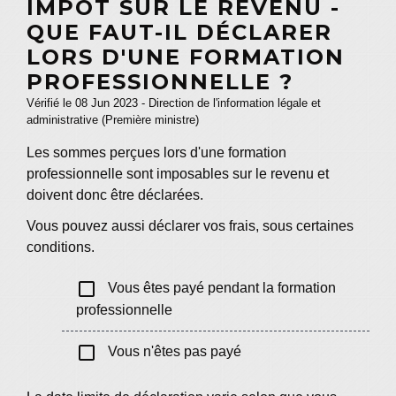
IMPÔT SUR LE REVENU -
QUE FAUT-IL DÉCLARER
LORS D'UNE FORMATION
PROFESSIONNELLE ?
Vérifié le 08 Jun 2023 - Direction de l'information légale et
administrative (Première ministre)
Les sommes perçues lors d'une formation
professionnelle sont imposables sur le revenu et
doivent donc être déclarées.
Vous pouvez aussi déclarer vos frais, sous certaines
conditions.
check_box_outline_blank
Vous êtes payé pendant la formation
professionnelle
check_box_outline_blank
Vous n'êtes pas payé