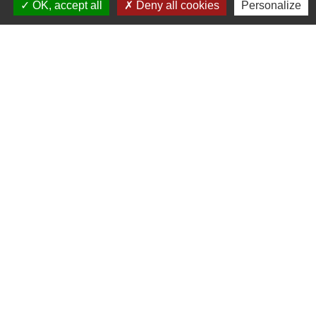
OK, accept all
Deny all cookies
Personalize
Administrations
partenaires
Communauté d'Agglomération ARLYSERE
Préfecture de la Savoie
Conseil Départemental de la Savoie
Région auvergne Rhône-Alpes
Mentions légales
-
Politique de confidentialité
-
Accessibilité
-
Plan du site
-
Gestion des cookies