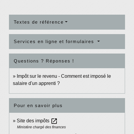
Textes de référence
Services en ligne et formulaires
Questions ? Réponses !
Impôt sur le revenu - Comment est imposé le
salaire d'un apprenti ?
Pour en savoir plus
open_in_new
Site des impôts
Ministère chargé des finances