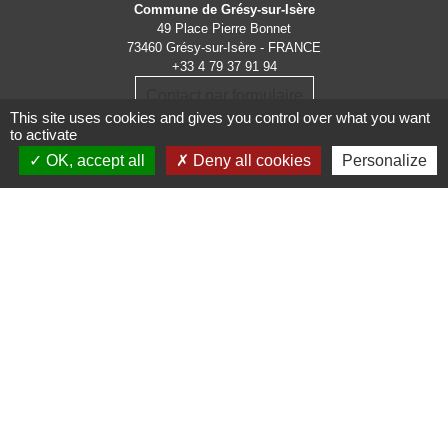
Commune de Grésy-sur-Isère
49 Place Pierre Bonnet
73460 Grésy-sur-Isère - FRANCE
+33 4 79 37 91 94
Contact par formulaire
This site uses cookies and gives you control over what you want
to activate
OK, accept all
Deny all cookies
Personalize
Administrations
partenaires
Communauté d'Agglomération ARLYSERE
Préfecture de la Savoie