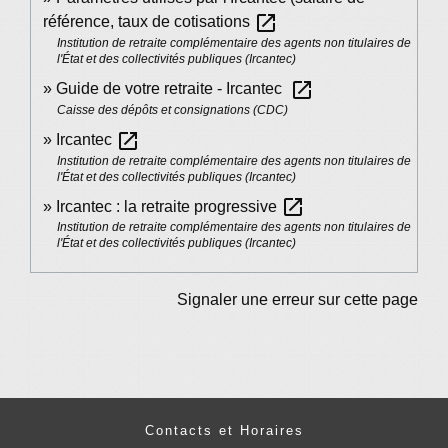
open_in_new
référence, taux de cotisations
Institution de retraite complémentaire des agents non titulaires de
l'État et des collectivités publiques (Ircantec)
open_in_new
Guide de votre retraite - Ircantec
Caisse des dépôts et consignations (CDC)
open_in_new
Ircantec
Institution de retraite complémentaire des agents non titulaires de
l'État et des collectivités publiques (Ircantec)
open_in_new
Ircantec : la retraite progressive
Institution de retraite complémentaire des agents non titulaires de
l'État et des collectivités publiques (Ircantec)
Signaler une erreur sur cette page
Contacts et Horaires