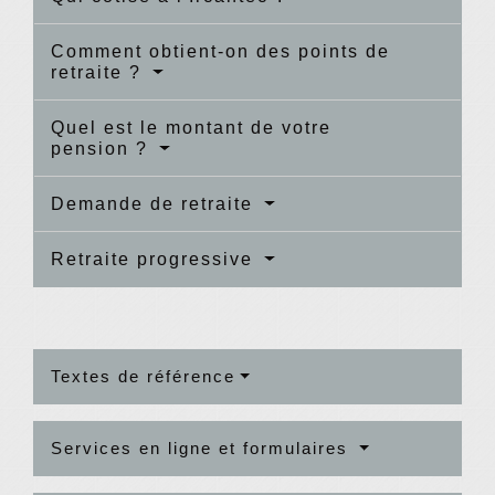
Comment obtient-on des points de
retraite ?
Quel est le montant de votre
pension ?
Demande de retraite
Retraite progressive
Textes de référence
Services en ligne et formulaires