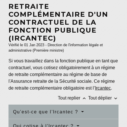
RETRAITE
COMPLÉMENTAIRE D'UN
CONTRACTUEL DE LA
FONCTION PUBLIQUE
(IRCANTEC)
Vérifié le 01 Jan 2023 - Direction de l'information légale et
administrative (Première ministre)
Si vous travaillez dans la fonction publique en tant que
contractuel, vous cotisez obligatoirement à un régime
de retraite complémentaire au régime de base de
l'Assurance retraite de la Sécurité sociale. Ce régime
de retraite complémentaire obligatoire est l’
Ircantec
.
keyboard_arrow_up
keyboard_arrow_down
Tout replier
Tout déplier
Qu'est-ce que l'Ircantec ?
Qui cotise à l'Ircantec ?