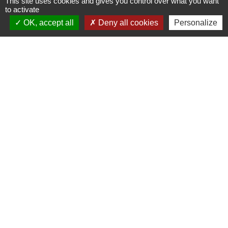
This site uses cookies and gives you control over what you want
73460 Grésy-sur-Isère - FRANCE
to activate
+33 4 79 37 91 94
OK, accept all
Deny all cookies
Personalize
Contact par formulaire
Administrations
partenaires
Communauté d'Agglomération ARLYSERE
Préfecture de la Savoie
Conseil Départemental de la Savoie