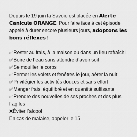
Depuis le 19 juin la Savoie est placée en 𝗔𝗹𝗲𝗿𝘁𝗲
𝗖𝗮𝗻𝗶𝗰𝘂𝗹𝗲 𝗢𝗥𝗔𝗡𝗚𝗘. Pour faire face à cet épisode
appelé à durer encore plusieurs jours, 𝗮𝗱𝗼𝗽𝘁𝗼𝗻𝘀 𝗹𝗲𝘀
𝗯𝗼𝗻𝘀 𝗿𝗲́𝗳𝗹𝗲𝘅𝗲𝘀 !
✅Rester au frais, à la maison ou dans un lieu rafraîchi
✅Boire de l’eau sans attendre d’avoir soif
✅Se mouiller le corps
✅Fermer les volets et fenêtres le jour, aérer la nuit
✅Privilégier les activités douces et sans effort
✅Manger frais, équilibré et en quantité suffisante
✅Prendre des nouvelles de ses proches et des plus
fragiles
❌Éviter l’alcool
En cas de malaise, appeler le 15