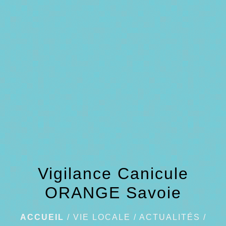
menu
Vigilance Canicule
ORANGE Savoie
ACCUEIL
/
VIE LOCALE
/
ACTUALITÉS
/